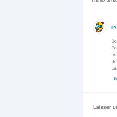
1 réflexion s
Un
Bo
Po
co
de
Le
R
Laisser 