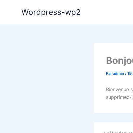
Aller
Wordpress-wp2
au
contenu
Bonjo
Par
admin
/
19
Bienvenue s
supprimez-l